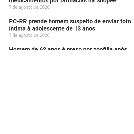
medicamentos por farmácias na Shopee
7 de agosto de 2026
PC-RR prende homem suspeito de enviar foto
íntima à adolescente de 13 anos
7 de agosto de 2026
Homem de 62 anos é preso por zoofilia após
vídeo de abuso contra cadela em Manaus
7 de agosto de 2026
Bruna Biancardi se disfarça para fazer
compras na rua 25 de Março, em São Paulo
7 de agosto de 2026