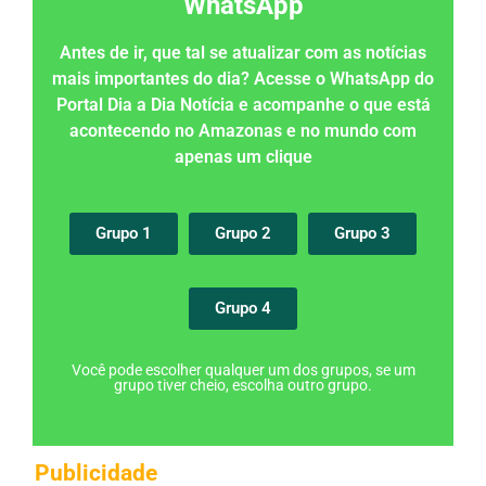
WhatsApp
Antes de ir, que tal se atualizar com as notícias
mais importantes do dia? Acesse o WhatsApp do
Portal Dia a Dia Notícia e acompanhe o que está
acontecendo no Amazonas e no mundo com
apenas um clique
Grupo 1
Grupo 2
Grupo 3
Grupo 4
Você pode escolher qualquer um dos grupos, se um
grupo tiver cheio, escolha outro grupo.
Publicidade