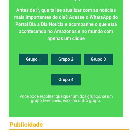
Antes de ir, que tal se atualizar com as notícias
mais importantes do dia? Acesse o WhatsApp do
Portal Dia a Dia Notícia e acompanhe o que está
acontecendo no Amazonas e no mundo com
apenas um clique
Grupo 1
Grupo 2
Grupo 3
Grupo 4
Você pode escolher qualquer um dos grupos, se um
grupo tiver cheio, escolha outro grupo.
Publicidade