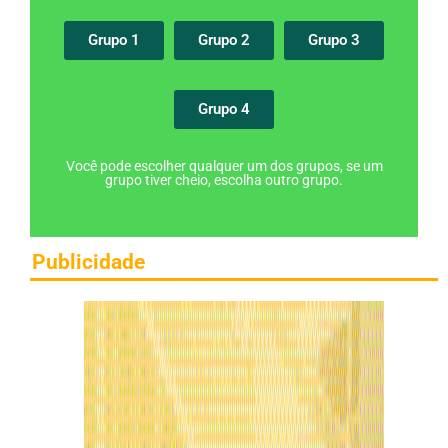
Grupo 1
Grupo 2
Grupo 3
Grupo 4
Você pode escolher qualquer um dos grupos, se um
grupo tiver cheio, escolha outro grupo.
Publicidade