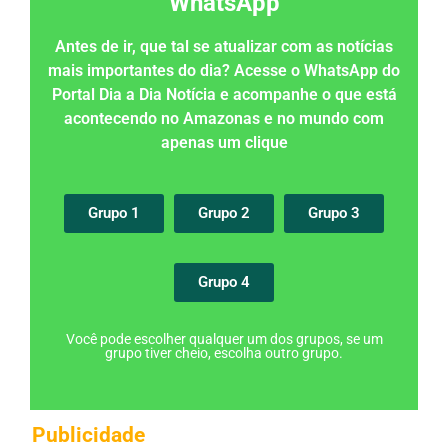
WhatsApp
Antes de ir, que tal se atualizar com as notícias
mais importantes do dia? Acesse o WhatsApp do
Portal Dia a Dia Notícia e acompanhe o que está
acontecendo no Amazonas e no mundo com
apenas um clique
Grupo 1
Grupo 2
Grupo 3
Grupo 4
Você pode escolher qualquer um dos grupos, se um
grupo tiver cheio, escolha outro grupo.
Publicidade