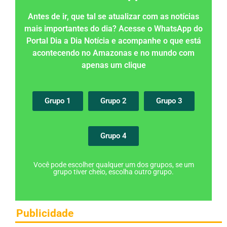
Antes de ir, que tal se atualizar com as notícias
mais importantes do dia? Acesse o WhatsApp do
Portal Dia a Dia Notícia e acompanhe o que está
acontecendo no Amazonas e no mundo com
apenas um clique
Grupo 1
Grupo 2
Grupo 3
Grupo 4
Você pode escolher qualquer um dos grupos, se um
grupo tiver cheio, escolha outro grupo.
Publicidade