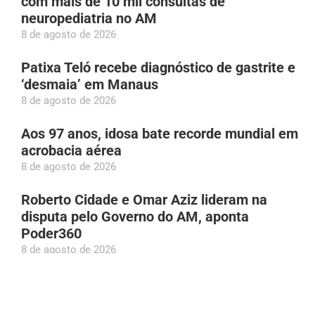
com mais de 10 mil consultas de
neuropediatria no AM
8 de agosto de 2026
Patixa Teló recebe diagnóstico de gastrite e
‘desmaia’ em Manaus
8 de agosto de 2026
Aos 97 anos, idosa bate recorde mundial em
acrobacia aérea
8 de agosto de 2026
Roberto Cidade e Omar Aziz lideram na
disputa pelo Governo do AM, aponta
Poder360
8 de agosto de 2026
Incêndio atinge área de vegetação na Bola
das Letras em Manaus