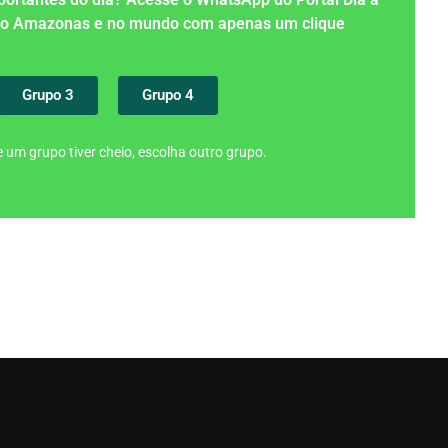
 no Amazonas e no mundo com apenas um clique
Grupo 3
Grupo 4
 um grupo tiver cheio, escolha outro grupo.