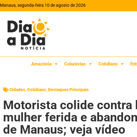
Manaus, segunda-feira 10 de agosto de 2026
Amazônia
Colunistas
Cotidiano
Ent
Cidades
,
Cotidiano
,
Destaques Principais
Motorista colide contra 
mulher ferida e abandon
de Manaus; veja vídeo