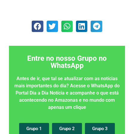
Entre no nosso Grupo no
WhatsApp
Antes de ir, que tal se atualizar com as notícias
mais importantes do dia? Acesse o WhatsApp do
Portal Dia a Dia Notícia e acompanhe o que está
acontecendo no Amazonas e no mundo com
apenas um clique
Grupo 1
Grupo 2
Grupo 3