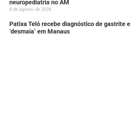
neuropediatria no AM
8 de agosto de 2026
Patixa Teló recebe diagnóstico de gastrite e
‘desmaia’ em Manaus
8 de agosto de 2026
Aos 97 anos, idosa bate recorde mundial em
acrobacia aérea
8 de agosto de 2026