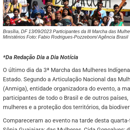
Brasília, DF 13/09/2023 Participantes da III Marcha das Mul
Ministérios Foto: Fabio Rodrigues-Pozzebom/ Agência Brasil
*Da Redação Dia a Dia Notícia
O último dia da 3ª Marcha das Mulheres Indígenas
Estado. Segundo a Articulação Nacional das Mulh
(Anmiga), entidade organizadora do evento, a mar
participantes de todo o Brasil e de outros países,
mulheres e a proteção dos territórios, da biodive
Compareceram ao evento na tarde desta quarta-fe
Sônia Guajajara; das Mulheres, Cida Gonçalves;