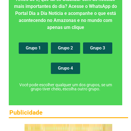
mais importantes do dia? Acesse o WhatsApp do
Portal Dia a Dia Notícia e acompanhe o que está
acontecendo no Amazonas e no mundo com
apenas um clique
Grupo 1
Grupo 2
Grupo 3
Grupo 4
Você pode escolher qualquer um dos grupos, se um
grupo tiver cheio, escolha outro grupo.
Publicidade