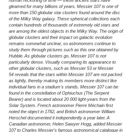
human reckoning of time — these ancient stars have
gleamed for many billions of years. Messier 107 is one of
more than 150 globular star clusters found around the disc
of the Milky Way galaxy. These spherical collections each
contain hundreds of thousands of extremely old stars and
are among the oldest objects in the Milky Way. The origin of
globular clusters and their impact on galactic evolution
remains somewhat unclear, so astronomers continue to
study them through pictures such as this one obtained by
Hubble. As globular clusters go, Messier 107 is not
particularly dense. Visually comparing its appearance to
other globular clusters, such as Messier 53 or Messier
54 reveals that the stars within Messier 107 are not packed
as tightly, thereby making its members more distinct like
individual fans in a stadium's stands. Messier 107 can be
found in the constellation of Ophiuchus (The Serpent
Bearer) and is located about 20 000 light-years from the
Solar System. French astronomer Pierre Méchain first
noted the object in 1782, and British astronomer William
Herschel documented it independently a year later. A
Canadian astronomer, Helen Sawyer Hogg, added Messier
107 to Charles Messier's famous astronomical catalogue in