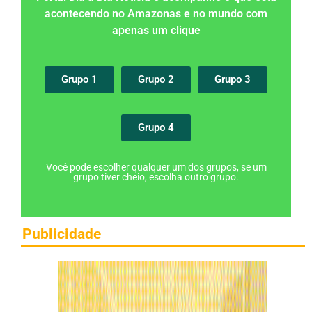
acontecendo no Amazonas e no mundo com
apenas um clique
Grupo 1
Grupo 2
Grupo 3
Grupo 4
Você pode escolher qualquer um dos grupos, se um
grupo tiver cheio, escolha outro grupo.
Publicidade