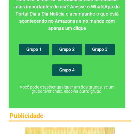
mais importantes do dia? Acesse o WhatsApp do
Portal Dia a Dia Notícia e acompanhe o que está
acontecendo no Amazonas e no mundo com
apenas um clique
Grupo 1
Grupo 2
Grupo 3
Grupo 4
Você pode escolher qualquer um dos grupos, se um
grupo tiver cheio, escolha outro grupo.
Publicidade