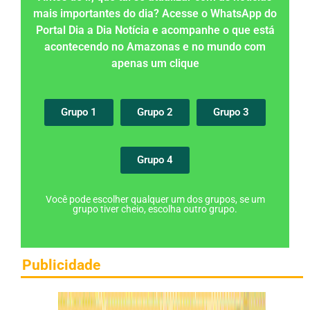
mais importantes do dia? Acesse o WhatsApp do
Portal Dia a Dia Notícia e acompanhe o que está
acontecendo no Amazonas e no mundo com
apenas um clique
Grupo 1
Grupo 2
Grupo 3
Grupo 4
Você pode escolher qualquer um dos grupos, se um
grupo tiver cheio, escolha outro grupo.
Publicidade