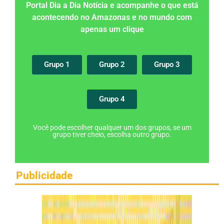
Portal Dia a Dia Notícia e acompanhe o que está
acontecendo no Amazonas e no mundo com
apenas um clique
Grupo 1
Grupo 2
Grupo 3
Grupo 4
Você pode escolher qualquer um dos grupos, se um
grupo tiver cheio, escolha outro grupo.
Publicidade