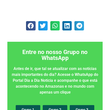
Entre no nosso Grupo no
WhatsApp
Antes de ir, que tal se atualizar com as notícias
mais importantes do dia? Acesse o WhatsApp do
Portal Dia a Dia Notícia e acompanhe o que está
acontecendo no Amazonas e no mundo com
apenas um clique
Grupo 1
Grupo 2
Grupo 3