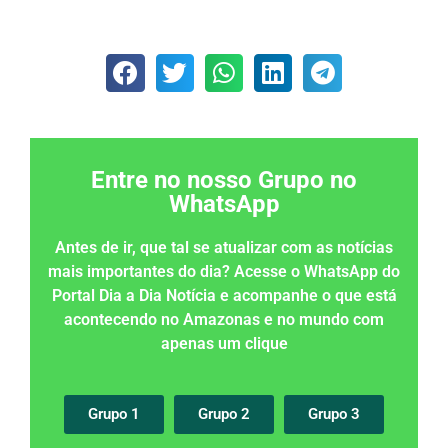
Entre no nosso Grupo no
WhatsApp
Antes de ir, que tal se atualizar com as notícias
mais importantes do dia? Acesse o WhatsApp do
Portal Dia a Dia Notícia e acompanhe o que está
acontecendo no Amazonas e no mundo com
apenas um clique
Grupo 1
Grupo 2
Grupo 3