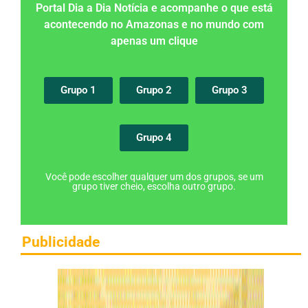
Portal Dia a Dia Notícia e acompanhe o que está
acontecendo no Amazonas e no mundo com
apenas um clique
Grupo 1
Grupo 2
Grupo 3
Grupo 4
Você pode escolher qualquer um dos grupos, se um
grupo tiver cheio, escolha outro grupo.
Publicidade