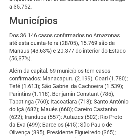
a 35.752.
Municípios
Dos 36.146 casos confirmados no Amazonas
até esta quinta-feira (28/05), 15.769 são de
Manaus (43,63%) e 20.377 do interior do Estado
(56,37%).
Além da capital, 59 municípios têm casos
confirmados: Manacapuru (2.199); Coari (1.780);
Tefé (1.613); São Gabriel da Cachoeira (1.539);
Parintins (1.118); Benjamin Constant (785);
Tabatinga (760); Itacoatiara (718); Santo Antônio
do Içá (682); Maués (668); Careiro Castanho
(622); Iranduba (557); Autazes (502); Rio Preto
da Eva (499); Barcelos (415); São Paulo de
Olivença (395); Presidente Figueiredo (365);