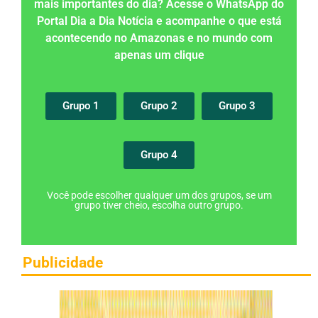
mais importantes do dia? Acesse o WhatsApp do
Portal Dia a Dia Notícia e acompanhe o que está
acontecendo no Amazonas e no mundo com
apenas um clique
Grupo 1
Grupo 2
Grupo 3
Grupo 4
Você pode escolher qualquer um dos grupos, se um
grupo tiver cheio, escolha outro grupo.
Publicidade