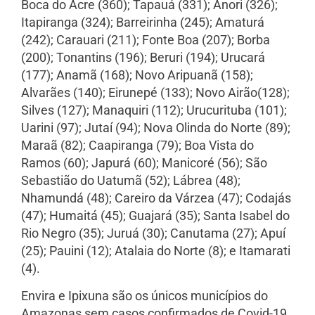
Boca do Acre (360); Tapauá (331); Anori (326);
Itapiranga (324); Barreirinha (245); Amaturá
(242); Carauari (211); Fonte Boa (207); Borba
(200); Tonantins (196); Beruri (194); Urucará
(177); Anamã (168); Novo Aripuanã (158);
Alvarães (140); Eirunepé (133); Novo Airão(128);
Silves (127); Manaquiri (112); Urucurituba (101);
Uarini (97); Jutaí (94); Nova Olinda do Norte (89);
Maraã (82); Caapiranga (79); Boa Vista do
Ramos (60); Japurá (60); Manicoré (56); São
Sebastião do Uatumã (52); Lábrea (48);
Nhamundá (48); Careiro da Várzea (47); Codajás
(47); Humaitá (45); Guajará (35); Santa Isabel do
Rio Negro (35); Juruá (30); Canutama (27); Apuí
(25); Pauini (12); Atalaia do Norte (8); e Itamarati
(4).
Envira e Ipixuna são os únicos municípios do
Amazonas sem casos confirmados de Covid-19.