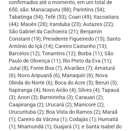
confirmados até o momento, em um total de
650, são: Manacapuru (88); Parintins (54);
Tabatinga (54); Tefé (53); Coari (49); Itacoatiara
(44); Maués (28); Iranduba (23); Autazes (22);
São Gabriel da Cachoeira (21); Benjamin
Constant (19); Presidente Figueiredo (15); Santo
Antônio do Içá (14); Careiro Castanho (13);
Barcelos (12); Tonantins (12); Borba (11); São
Paulo de Olivença (11); Rio Preto da Eva (11);
Jutaí (8); Fonte Boa (7); Alvarães (7); Amaturá
(6); Novo Aripuanã (6); Manaquiri (6); Nova
Olinda do Norte (6); Boca do Acre (5); Beruri (5);
Itapiranga (4); Novo Airão (4); Silves (4); Tapauá
(3); Anori (3); Barreirinha (3); Carauari (2);
Caapiranga (2); Urucará (2); Manicoré (2);
Urucurituba (2); Boa Vista do Ramos (2); Maraã
(1); Careiro da Várzea (1); Codajás (1); Humaitá
(1); Nhamundá (1); Guajará (1); e Santa Isabel do