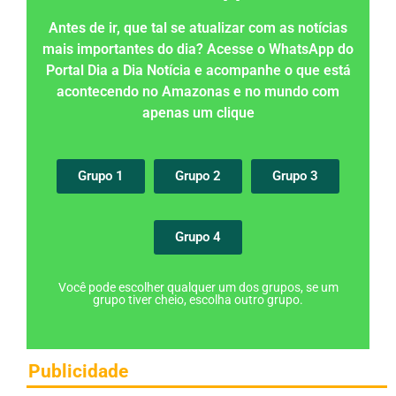
Antes de ir, que tal se atualizar com as notícias
mais importantes do dia? Acesse o WhatsApp do
Portal Dia a Dia Notícia e acompanhe o que está
acontecendo no Amazonas e no mundo com
apenas um clique
Grupo 1
Grupo 2
Grupo 3
Grupo 4
Você pode escolher qualquer um dos grupos, se um
grupo tiver cheio, escolha outro grupo.
Publicidade