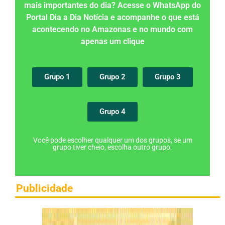
mais importantes do dia? Acesse o WhatsApp do
Portal Dia a Dia Notícia e acompanhe o que está
acontecendo no Amazonas e no mundo com
apenas um clique
Grupo 1
Grupo 2
Grupo 3
Grupo 4
Você pode escolher qualquer um dos grupos, se um
grupo tiver cheio, escolha outro grupo.
Publicidade