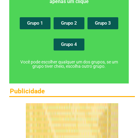
apenas um clique
Grupo 1
Grupo 2
Grupo 3
Grupo 4
Você pode escolher qualquer um dos grupos, se um
grupo tiver cheio, escolha outro grupo.
Publicidade