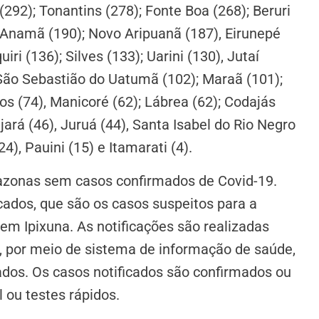
(292); Tonantins (278); Fonte Boa (268); Beruri
); Anamã (190); Novo Aripuanã (187), Eirunepé
ri (136); Silves (133); Uarini (130), Jutaí
 São Sebastião do Uatumã (102); Maraã (101);
s (74), Manicoré (62); Lábrea (62); Codajás
ará (46), Juruá (44), Santa Isabel do Rio Negro
4), Pauini (15) e Itamarati (4).
mazonas sem casos confirmados de Covid-19.
cados, que são os casos suspeitos para a
em Ipixuna. As notificações são realizadas
s, por meio de sistema de informação de saúde,
dos. Os casos notificados são confirmados ou
 ou testes rápidos.