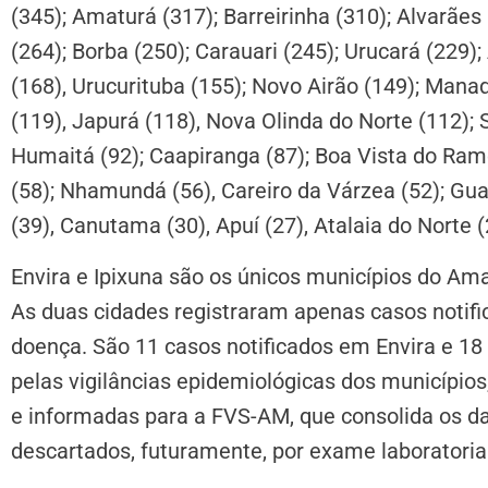
(345); Amaturá (317); Barreirinha (310); Alvarães 
(264); Borba (250); Carauari (245); Urucará (229
(168), Urucurituba (155); Novo Airão (149); Manaqui
(119), Japurá (118), Nova Olinda do Norte (112);
Humaitá (92); Caapiranga (87); Boa Vista do Ramo
(58); Nhamundá (56), Careiro da Várzea (52); Guaj
(39), Canutama (30), Apuí (27), Atalaia do Norte (2
Envira e Ipixuna são os únicos municípios do A
As duas cidades registraram apenas casos notifi
doença. São 11 casos notificados em Envira e 18 
pelas vigilâncias epidemiológicas dos município
e informadas para a FVS-AM, que consolida os da
descartados, futuramente, por exame laboratorial