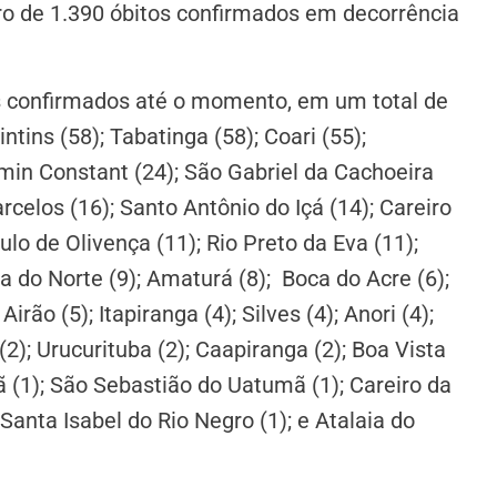
ro de 1.390 óbitos confirmados em decorrência
os confirmados até o momento, em um total de
intins (58); Tabatinga (58); Coari (55);
amin Constant (24); São Gabriel da Cachoeira
rcelos (16); Santo Antônio do Içá (14); Careiro
ulo de Olivença (11); Rio Preto da Eva (11);
da do Norte (9); Amaturá (8); Boca do Acre (6);
irão (5); Itapiranga (4); Silves (4); Anori (4);
(2); Urucurituba (2); Caapiranga (2); Boa Vista
 (1); São Sebastião do Uatumã (1); Careiro da
 Santa Isabel do Rio Negro (1); e Atalaia do