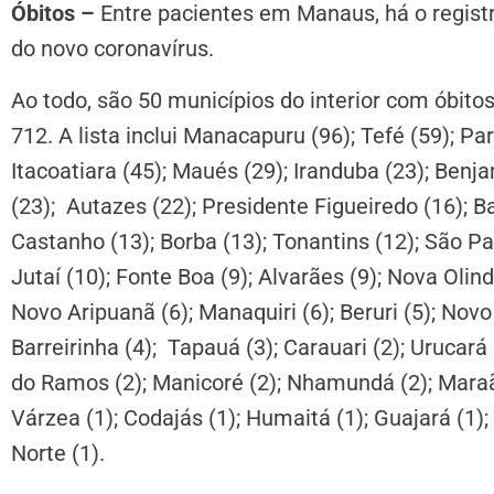
Óbitos –
Entre pacientes em Manaus, há o regist
do novo coronavírus.
Ao todo, são 50 municípios do interior com óbit
712. A lista inclui Manacapuru (96); Tefé (59); Par
Itacoatiara (45); Maués (29); Iranduba (23); Benj
(23); Autazes (22); Presidente Figueiredo (16); Ba
Castanho (13); Borba (13); Tonantins (12); São Pa
Jutaí (10); Fonte Boa (9); Alvarães (9); Nova Olin
Novo Aripuanã (6); Manaquiri (6); Beruri (5); Novo A
Barreirinha (4); Tapauá (3); Carauari (2); Urucará 
do Ramos (2); Manicoré (2); Nhamundá (2); Maraã
Várzea (1); Codajás (1); Humaitá (1); Guajará (1);
Norte (1).