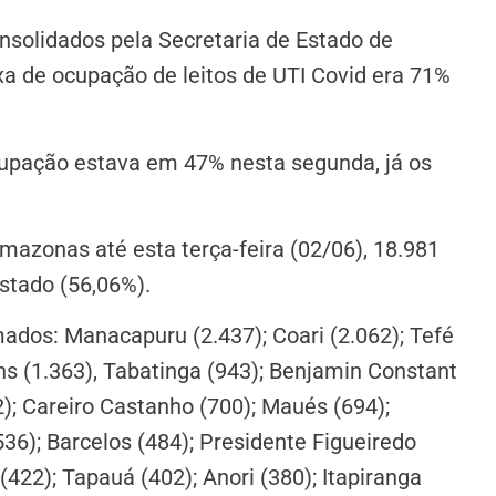
olidados pela Secretaria de Estado de
xa de ocupação de leitos de UTI Covid era 71%
ocupação estava em 47% nesta segunda, já os
azonas até esta terça-feira (02/06), 18.981
stado (56,06%).
ados: Manacapuru (2.437); Coari (2.062); Tefé
ins (1.363), Tabatinga (943); Benjamin Constant
32); Careiro Castanho (700); Maués (694);
536); Barcelos (484); Presidente Figueiredo
(422); Tapauá (402); Anori (380); Itapiranga