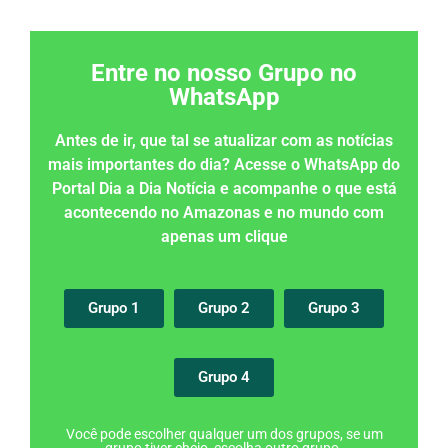
Entre no nosso Grupo no
WhatsApp
Antes de ir, que tal se atualizar com as notícias
mais importantes do dia? Acesse o WhatsApp do
Portal Dia a Dia Notícia e acompanhe o que está
acontecendo no Amazonas e no mundo com
apenas um clique
Grupo 1
Grupo 2
Grupo 3
Grupo 4
Você pode escolher qualquer um dos grupos, se um
grupo tiver cheio, escolha outro grupo.