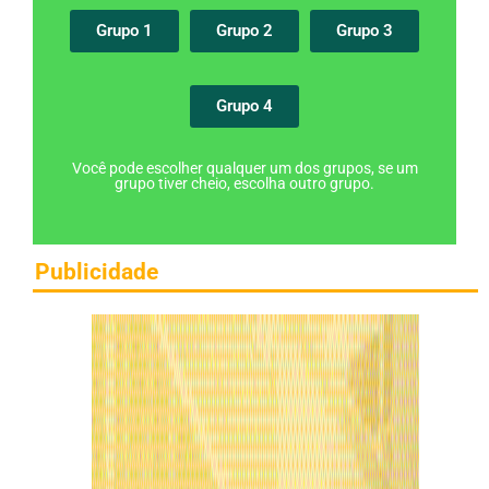
Grupo 1
Grupo 2
Grupo 3
Grupo 4
Você pode escolher qualquer um dos grupos, se um
grupo tiver cheio, escolha outro grupo.
Publicidade