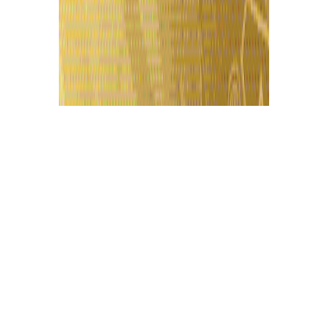
Últimas Notícias
Campeonato de “Farmar Aura” reúne
participantes em disputa inusitada em
Manaus