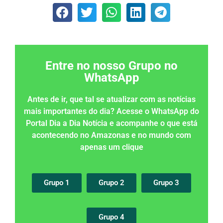
Entre no nosso Grupo no
WhatsApp
Antes de ir, que tal se atualizar com as notícias
mais importantes do dia? Acesse o WhatsApp do
Portal Dia a Dia Notícia e acompanhe o que está
acontecendo no Amazonas e no mundo com
apenas um clique
Grupo 1
Grupo 2
Grupo 3
Grupo 4