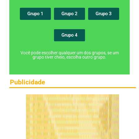
Grupo 1
Grupo 2
Grupo 3
Grupo 4
Você pode escolher qualquer um dos grupos, se um
grupo tiver cheio, escolha outro grupo.
Publicidade