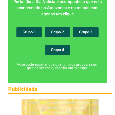
Portal Dia a Dia Notícia e acompanhe o que está
acontecendo no Amazonas e no mundo com
apenas um clique
Grupo 1
Grupo 2
Grupo 3
Grupo 4
Você pode escolher qualquer um dos grupos, se um
grupo tiver cheio, escolha outro grupo.
Publicidade