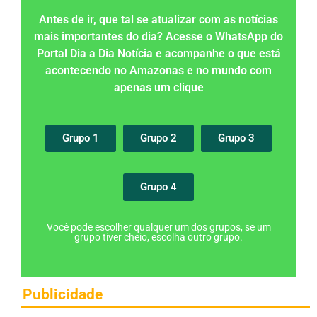
Antes de ir, que tal se atualizar com as notícias
mais importantes do dia? Acesse o WhatsApp do
Portal Dia a Dia Notícia e acompanhe o que está
acontecendo no Amazonas e no mundo com
apenas um clique
Grupo 1
Grupo 2
Grupo 3
Grupo 4
Você pode escolher qualquer um dos grupos, se um
grupo tiver cheio, escolha outro grupo.
Publicidade