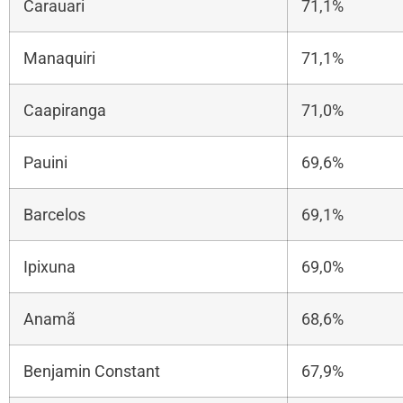
Carauari
71,1%
Manaquiri
71,1%
Caapiranga
71,0%
Pauini
69,6%
Barcelos
69,1%
Ipixuna
69,0%
Anamã
68,6%
Benjamin Constant
67,9%