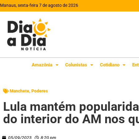
Manaus, sexta-feira 7 de agosto de 2026
Amazônia
Colunistas
Cotidiano
Ent
Manchete
,
Poderes
Lula mantém popularida
do interior do AM nos 
05/09/2023
8:20 pm