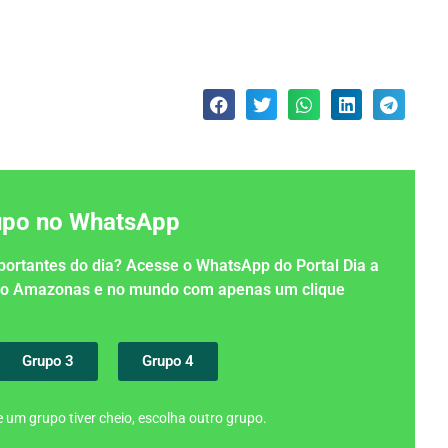
rupo no WhatsApp
importantes do dia? Acesse o WhatsApp do Portal Dia a
 no Amazonas e no mundo com apenas um clique
Grupo 3
Grupo 4
 um grupo tiver cheio, escolha outro grupo.