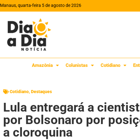
Manaus, quarta-feira 5 de agosto de 2026
Amazônia
Colunistas
Cotidiano
Ent
Cotidiano
,
Destaques
Lula entregará a cientis
por Bolsonaro por posi
a cloroquina