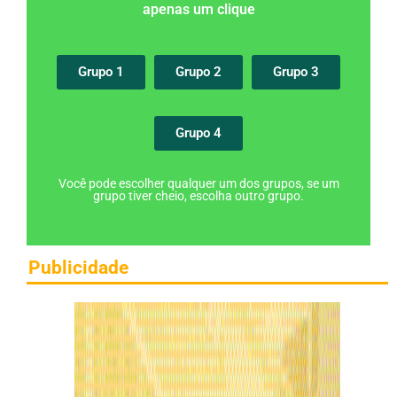
apenas um clique
Grupo 1
Grupo 2
Grupo 3
Grupo 4
Você pode escolher qualquer um dos grupos, se um
grupo tiver cheio, escolha outro grupo.
Publicidade