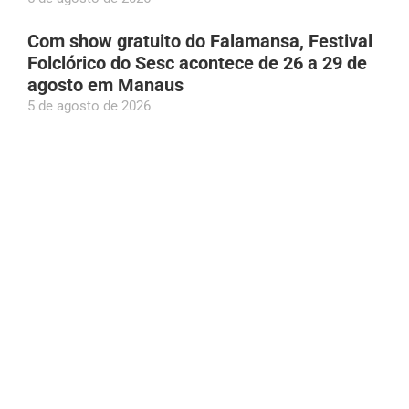
Com show gratuito do Falamansa, Festival
Folclórico do Sesc acontece de 26 a 29 de
agosto em Manaus
5 de agosto de 2026
União Brasil define Luís Mário Bonates e
Babá Tupinambá como suplentes de Wilson
Lima ao Senado
5 de agosto de 2026