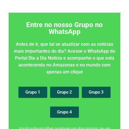
Entre no nosso Grupo no
WhatsApp
Antes de ir, que tal se atualizar com as notícias
mais importantes do dia? Acesse o WhatsApp do
Portal Dia a Dia Notícia e acompanhe o que está
acontecendo no Amazonas e no mundo com
apenas um clique
Grupo 1
Grupo 2
Grupo 3
Grupo 4
Você pode escolher qualquer um dos grupos, se um