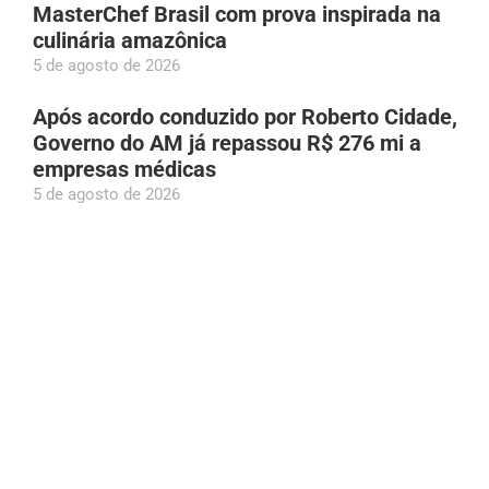
MasterChef Brasil com prova inspirada na
culinária amazônica
5 de agosto de 2026
Após acordo conduzido por Roberto Cidade,
Governo do AM já repassou R$ 276 mi a
empresas médicas
5 de agosto de 2026
Greve dos rodoviários é suspensa e ônibus
devem circular normalmente em Manaus
nesta quinta (06)
5 de agosto de 2026
Plínio Valério declara patrimônio de R$ 3,5
milhões ao TSE; valor cresceu 140% desde
2018
5 de agosto de 2026