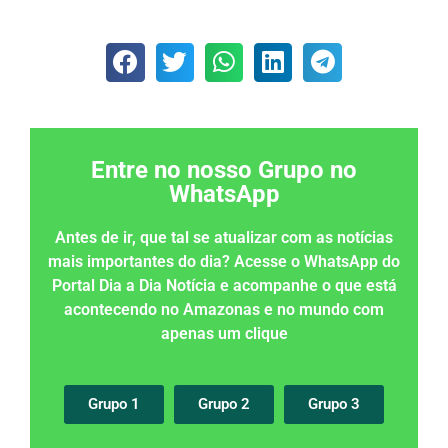
Entre no nosso Grupo no
WhatsApp
Antes de ir, que tal se atualizar com as notícias
mais importantes do dia? Acesse o WhatsApp do
Portal Dia a Dia Notícia e acompanhe o que está
acontecendo no Amazonas e no mundo com
apenas um clique
Grupo 1
Grupo 2
Grupo 3