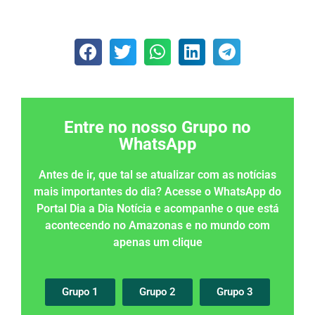
Entre no nosso Grupo no
WhatsApp
Antes de ir, que tal se atualizar com as notícias
mais importantes do dia? Acesse o WhatsApp do
Portal Dia a Dia Notícia e acompanhe o que está
acontecendo no Amazonas e no mundo com
apenas um clique
Grupo 1
Grupo 2
Grupo 3