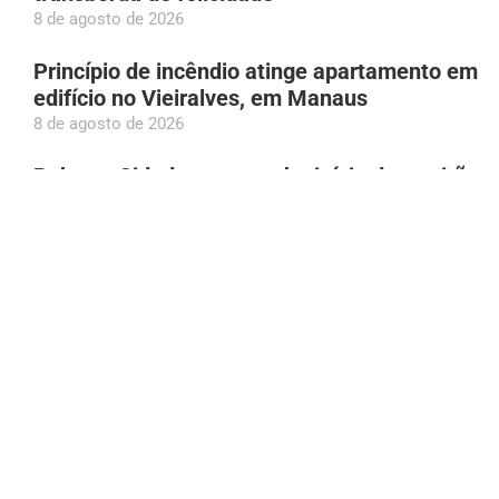
8 de agosto de 2026
Princípio de incêndio atinge apartamento em
edifício no Vieiralves, em Manaus
8 de agosto de 2026
Roberto Cidade acompanha início de mutirão
com mais de 10 mil consultas de
neuropediatria no AM
8 de agosto de 2026
Patixa Teló recebe diagnóstico de gastrite e
‘desmaia’ em Manaus
8 de agosto de 2026
Aos 97 anos, idosa bate recorde mundial em
acrobacia aérea
8 de agosto de 2026