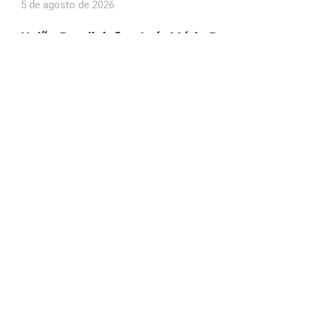
5 de agosto de 2026
União Brasil define Luís Mário Bonates e
Babá Tupinambá como suplentes de Wilson
Lima ao Senado
5 de agosto de 2026