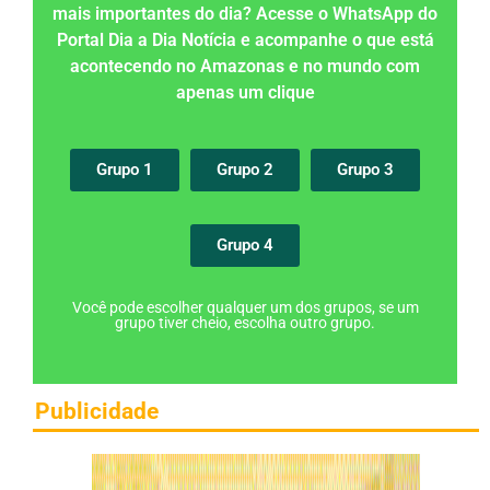
mais importantes do dia? Acesse o WhatsApp do
Portal Dia a Dia Notícia e acompanhe o que está
acontecendo no Amazonas e no mundo com
apenas um clique
Grupo 1
Grupo 2
Grupo 3
Grupo 4
Você pode escolher qualquer um dos grupos, se um
grupo tiver cheio, escolha outro grupo.
Publicidade