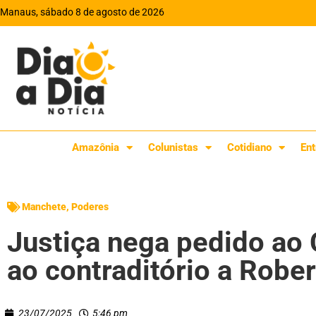
Manaus, sábado 8 de agosto de 2026
Amazônia
Colunistas
Cotidiano
Ent
Manchete
,
Poderes
Justiça nega pedido ao 
ao contraditório a Robe
23/07/2025
5:46 pm