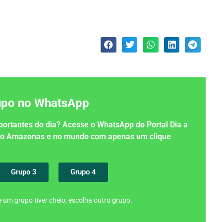
rupo no WhatsApp
importantes do dia? Acesse o WhatsApp do Portal Dia a
 no Amazonas e no mundo com apenas um clique
Grupo 3
Grupo 4
 um grupo tiver cheio, escolha outro grupo.