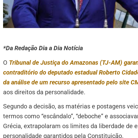
*Da Redação Dia a Dia Notícia
O
Tribunal de Justiça do Amazonas (TJ-AM) garanti
contraditório do deputado estadual Roberto Cidade
da análise de um recurso apresentado pelo site C
aos direitos da personalidade.
Segundo a decisão, as matérias e postagens ve
termos como “escândalo”, “deboche” e associava
Grécia, extrapolaram os limites da liberdade de 
personalidade garantidos pela Constituição.