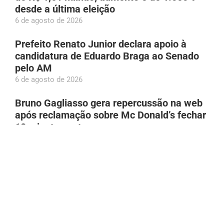
desde a última eleição
6 de agosto de 2026
Prefeito Renato Junior declara apoio à
candidatura de Eduardo Braga ao Senado
pelo AM
6 de agosto de 2026
Bruno Gagliasso gera repercussão na web
após reclamação sobre Mc Donald’s fechar
10 minutos antes
6 de agosto de 2026
Adolescente atropelada em Manacapuru
(AM) é socorrida por populares; família é
localizada por meio das redes
6 de agosto de 2026