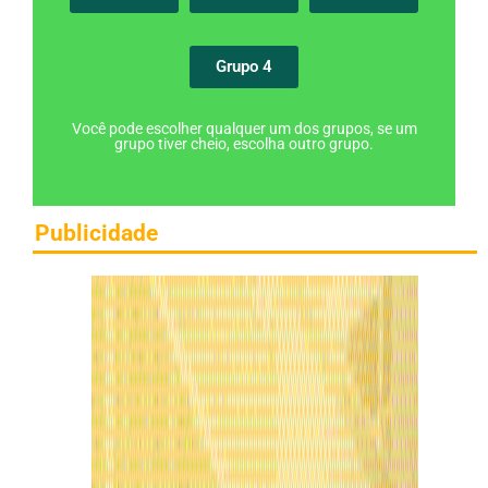
Grupo 4
Você pode escolher qualquer um dos grupos, se um
grupo tiver cheio, escolha outro grupo.
Publicidade