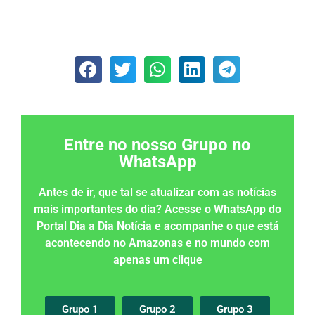
Entre no nosso Grupo no
WhatsApp
Antes de ir, que tal se atualizar com as notícias
mais importantes do dia? Acesse o WhatsApp do
Portal Dia a Dia Notícia e acompanhe o que está
acontecendo no Amazonas e no mundo com
apenas um clique
Grupo 1
Grupo 2
Grupo 3