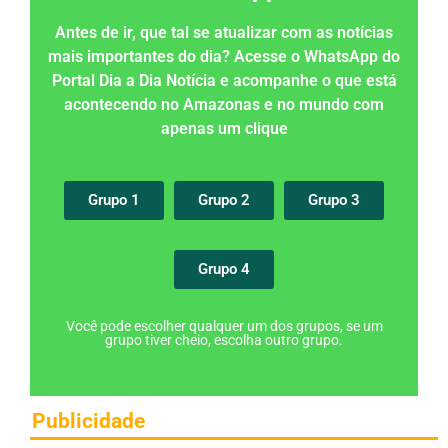
Antes de ir, que tal se atualizar com as notícias
mais importantes do dia? Acesse o WhatsApp do
Portal Dia a Dia Notícia e acompanhe o que está
acontecendo no Amazonas e no mundo com
apenas um clique
Grupo 1
Grupo 2
Grupo 3
Grupo 4
Você pode escolher qualquer um dos grupos, se um
grupo tiver cheio, escolha outro grupo.
Publicidade