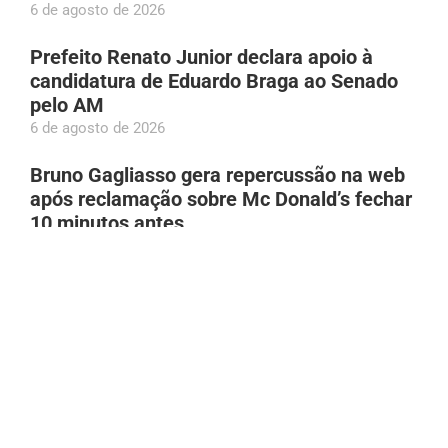
6 de agosto de 2026
Prefeito Renato Junior declara apoio à
candidatura de Eduardo Braga ao Senado
pelo AM
6 de agosto de 2026
Bruno Gagliasso gera repercussão na web
após reclamação sobre Mc Donald’s fechar
10 minutos antes
6 de agosto de 2026
Adolescente atropelada em Manacapuru
(AM) é socorrida por populares; família é
localizada por meio das redes
6 de agosto de 2026