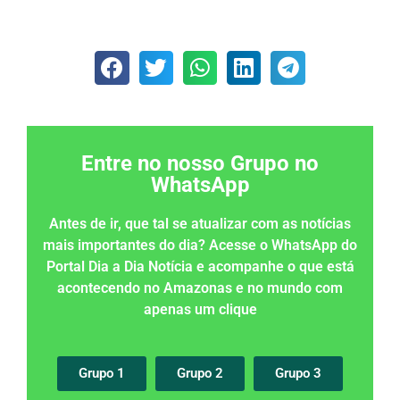
Entre no nosso Grupo no
WhatsApp
Antes de ir, que tal se atualizar com as notícias
mais importantes do dia? Acesse o WhatsApp do
Portal Dia a Dia Notícia e acompanhe o que está
acontecendo no Amazonas e no mundo com
apenas um clique
Grupo 1
Grupo 2
Grupo 3