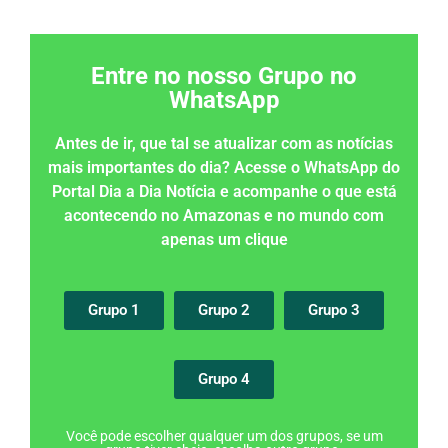
Entre no nosso Grupo no
WhatsApp
Antes de ir, que tal se atualizar com as notícias
mais importantes do dia? Acesse o WhatsApp do
Portal Dia a Dia Notícia e acompanhe o que está
acontecendo no Amazonas e no mundo com
apenas um clique
Grupo 1
Grupo 2
Grupo 3
Grupo 4
Você pode escolher qualquer um dos grupos, se um