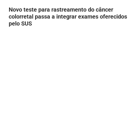
Novo teste para rastreamento do câncer
colorretal passa a integrar exames oferecidos
pelo SUS
10 de agosto de 2026
Influenciador que viralizou como ‘’ladrão de
cachorro de madame” transforma
preconceito em conteúdo nas redes
10 de agosto de 2026
Virginia Fonseca presenteia Zé Felipe com
tênis de R$ 8 mil no Dia dos Pais em meio a
rumores de reconciliação
10 de agosto de 2026