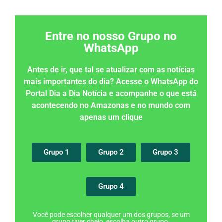
Entre no nosso Grupo no
WhatsApp
Antes de ir, que tal se atualizar com as notícias
mais importantes do dia? Acesse o WhatsApp do
Portal Dia a Dia Notícia e acompanhe o que está
acontecendo no Amazonas e no mundo com
apenas um clique
Grupo 1
Grupo 2
Grupo 3
Grupo 4
Você pode escolher qualquer um dos grupos, se um
grupo tiver cheio, escolha outro grupo.