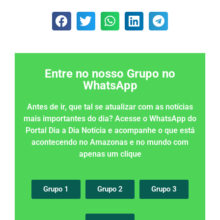
Entre no nosso Grupo no
WhatsApp
Antes de ir, que tal se atualizar com as notícias
mais importantes do dia? Acesse o WhatsApp do
Portal Dia a Dia Notícia e acompanhe o que está
acontecendo no Amazonas e no mundo com
apenas um clique
Grupo 1
Grupo 2
Grupo 3