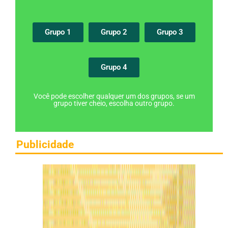
Grupo 1
Grupo 2
Grupo 3
Grupo 4
Você pode escolher qualquer um dos grupos, se um
grupo tiver cheio, escolha outro grupo.
Publicidade