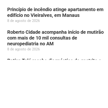
Princípio de incêndio atinge apartamento em
edifício no Vieiralves, em Manaus
8 de agosto de 2026
Roberto Cidade acompanha início de mutirão
com mais de 10 mil consultas de
neuropediatria no AM
8 de agosto de 2026
Patixa Teló recebe diagnóstico de gastrite e
‘desmaia’ em Manaus
8 de agosto de 2026
Aos 97 anos, idosa bate recorde mundial em
acrobacia aérea
8 de agosto de 2026