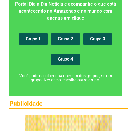
Portal Dia a Dia Notícia e acompanhe o que está
acontecendo no Amazonas e no mundo com
apenas um clique
Grupo 1
Grupo 2
Grupo 3
Grupo 4
Você pode escolher qualquer um dos grupos, se um
grupo tiver cheio, escolha outro grupo.
Publicidade