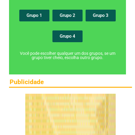
Grupo 1
Grupo 2
Grupo 3
Grupo 4
Você pode escolher qualquer um dos grupos, se um
grupo tiver cheio, escolha outro grupo.
Publicidade