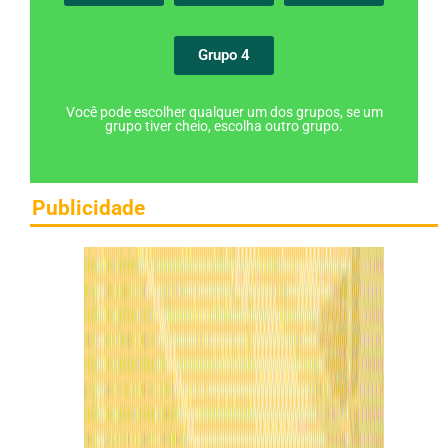
Grupo 4
Você pode escolher qualquer um dos grupos, se um
grupo tiver cheio, escolha outro grupo.
Publicidade