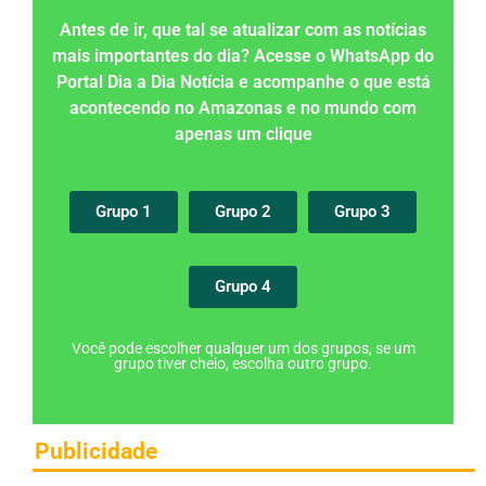
Antes de ir, que tal se atualizar com as notícias
mais importantes do dia? Acesse o WhatsApp do
Portal Dia a Dia Notícia e acompanhe o que está
acontecendo no Amazonas e no mundo com
apenas um clique
Grupo 1
Grupo 2
Grupo 3
Grupo 4
Você pode escolher qualquer um dos grupos, se um
grupo tiver cheio, escolha outro grupo.
Publicidade