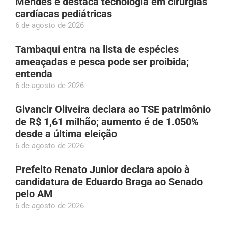
Mendes e destaca tecnologia em cirurgias
cardíacas pediátricas
6 de agosto de 2026
Tambaqui entra na lista de espécies
ameaçadas e pesca pode ser proibida;
entenda
6 de agosto de 2026
Givancir Oliveira declara ao TSE patrimônio
de R$ 1,61 milhão; aumento é de 1.050%
desde a última eleição
6 de agosto de 2026
Prefeito Renato Junior declara apoio à
candidatura de Eduardo Braga ao Senado
pelo AM
6 de agosto de 2026