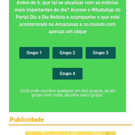
Antes de ir, que tal se atualizar com as notícias
mais importantes do dia? Acesse o WhatsApp do
Portal Dia a Dia Notícia e acompanhe o que está
acontecendo no Amazonas e no mundo com
apenas um clique
Grupo 1
Grupo 2
Grupo 3
Grupo 4
Você pode escolher qualquer um dos grupos, se um
grupo tiver cheio, escolha outro grupo.
Publicidade